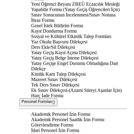
Yeni Öğrenci Beyanı ZBEÜ Eczacılık Mesleği
Yapabilir Formu (Yatay Geçiş Öğrencileri İçin)
Sınav Sonucunun İncelenmesi/Sınav Notuna
İtiraz Formu
Genel İstek Bildirim Formu
Kayıt Dondurma Formu
Sosyal ve Kültürel Etkinlik Talep Formları
Yaz Okulu Başvuru Dilekçesi
Ders Ekle/Sil Dilekçesi
Yatay Geçiş Kayıt Açma Dilekçesi
Yatay Geçiş Belge İsteme Dilekçesi
Yatay Geçişe Engel Durumu Olmadığına Dair
Dilekçe
Kimlik Kartı Talep Dilekçesi
Mazeret Sınav Dilekçesi
Tek Ders Sınav Dilekçesi
Ek Sınav Dilekçesi-(Azami Süreyi Aşanlar İçin)
Harç İade Formu
Personel Formları
Akademik Personel İzin Formu
Akademik Personel Saatlik İzin Formu
Görevlendirme Formu
İdari Personel İzin Formu