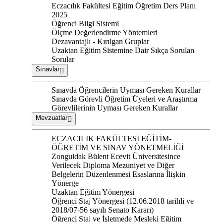
Eczacılık Fakültesi Eğitim Öğretim Ders Planı
2025
Öğrenci Bilgi Sistemi
Ölçme Değerlendirme Yöntemleri
Dezavantajlı - Kırılgan Gruplar
Uzaktan Eğitim Sistemine Dair Sıkça Sorulan
Sorular
Sınavlar
Sınavda Öğrencilerin Uyması Gereken Kurallar
Sınavda Görevli Öğretim Üyeleri ve Araştırma
Görevlilerinin Uyması Gereken Kurallar
Mevzuatlar
ECZACILIK FAKÜLTESİ EĞİTİM-
ÖĞRETİM VE SINAV YÖNETMELİĞİ
Zonguldak Bülent Ecevit Üniversitesince
Verilecek Diploma Mezuniyet ve Diğer
Belgelerin Düzenlenmesi Esaslarına İlişkin
Yönerge
Uzaktan Eğitim Yönergesi
Öğrenci Staj Yönergesi (12.06.2018 tarihli ve
2018/07-56 sayılı Senato Kararı)
Öğrenci Staj ve İşletmede Mesleki Eğitim