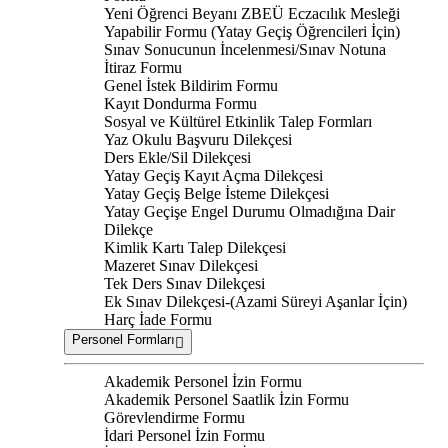
Yeni Öğrenci Beyanı ZBEÜ Eczacılık Mesleği
Yapabilir Formu (Yatay Geçiş Öğrencileri İçin)
Sınav Sonucunun İncelenmesi/Sınav Notuna
İtiraz Formu
Genel İstek Bildirim Formu
Kayıt Dondurma Formu
Sosyal ve Kültürel Etkinlik Talep Formları
Yaz Okulu Başvuru Dilekçesi
Ders Ekle/Sil Dilekçesi
Yatay Geçiş Kayıt Açma Dilekçesi
Yatay Geçiş Belge İsteme Dilekçesi
Yatay Geçişe Engel Durumu Olmadığına Dair
Dilekçe
Kimlik Kartı Talep Dilekçesi
Mazeret Sınav Dilekçesi
Tek Ders Sınav Dilekçesi
Ek Sınav Dilekçesi-(Azami Süreyi Aşanlar İçin)
Harç İade Formu
Personel Formları
Akademik Personel İzin Formu
Akademik Personel Saatlik İzin Formu
Görevlendirme Formu
İdari Personel İzin Formu