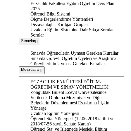
Eczacılık Fakültesi Eğitim Öğretim Ders Planı
2025
Öğrenci Bilgi Sistemi
Ölçme Değerlendirme Yöntemleri
Dezavantajlı - Kırılgan Gruplar
Uzaktan Eğitim Sistemine Dair Sıkça Sorulan
Sorular
Sınavlar
Sınavda Öğrencilerin Uyması Gereken Kurallar
Sınavda Görevli Öğretim Üyeleri ve Araştırma
Görevlilerinin Uyması Gereken Kurallar
Mevzuatlar
ECZACILIK FAKÜLTESİ EĞİTİM-
ÖĞRETİM VE SINAV YÖNETMELİĞİ
Zonguldak Bülent Ecevit Üniversitesince
Verilecek Diploma Mezuniyet ve Diğer
Belgelerin Düzenlenmesi Esaslarına İlişkin
Yönerge
Uzaktan Eğitim Yönergesi
Öğrenci Staj Yönergesi (12.06.2018 tarihli ve
2018/07-56 sayılı Senato Kararı)
Öğrenci Staj ve İşletmede Mesleki Eğitim