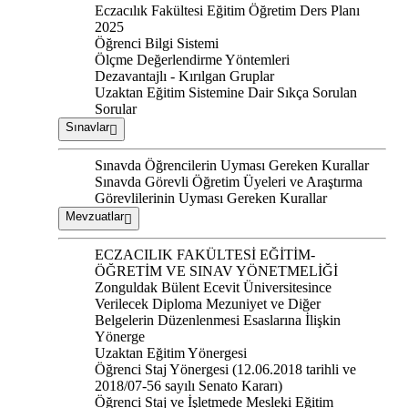
Eczacılık Fakültesi Eğitim Öğretim Ders Planı
2025
Öğrenci Bilgi Sistemi
Ölçme Değerlendirme Yöntemleri
Dezavantajlı - Kırılgan Gruplar
Uzaktan Eğitim Sistemine Dair Sıkça Sorulan
Sorular
Sınavlar
Sınavda Öğrencilerin Uyması Gereken Kurallar
Sınavda Görevli Öğretim Üyeleri ve Araştırma
Görevlilerinin Uyması Gereken Kurallar
Mevzuatlar
ECZACILIK FAKÜLTESİ EĞİTİM-
ÖĞRETİM VE SINAV YÖNETMELİĞİ
Zonguldak Bülent Ecevit Üniversitesince
Verilecek Diploma Mezuniyet ve Diğer
Belgelerin Düzenlenmesi Esaslarına İlişkin
Yönerge
Uzaktan Eğitim Yönergesi
Öğrenci Staj Yönergesi (12.06.2018 tarihli ve
2018/07-56 sayılı Senato Kararı)
Öğrenci Staj ve İşletmede Mesleki Eğitim