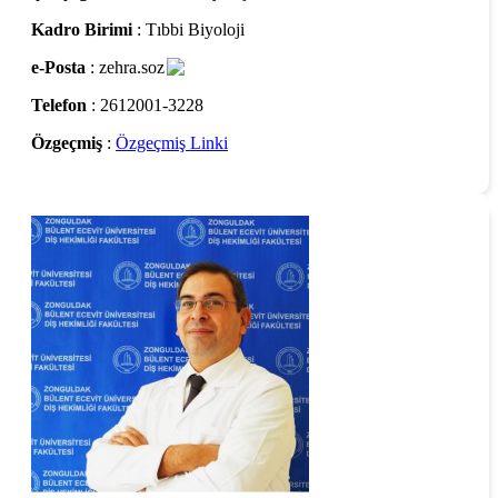
Kadro Birimi
: Tıbbi Biyoloji
e-Posta
: zehra.soz
Telefon
: 2612001-3228
Özgeçmiş
:
Özgeçmiş Linki