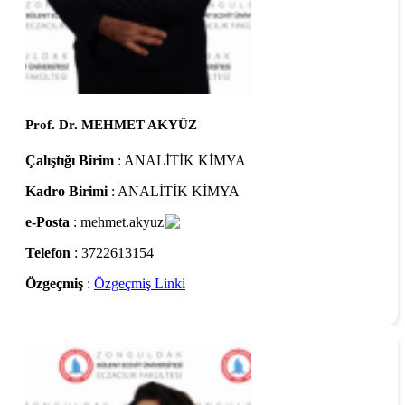
Prof. Dr. MEHMET AKYÜZ
Çalıştığı Birim
: ANALİTİK KİMYA
Kadro Birimi
: ANALİTİK KİMYA
e-Posta
: mehmet.akyuz
Telefon
: 3722613154
Özgeçmiş
:
Özgeçmiş Linki