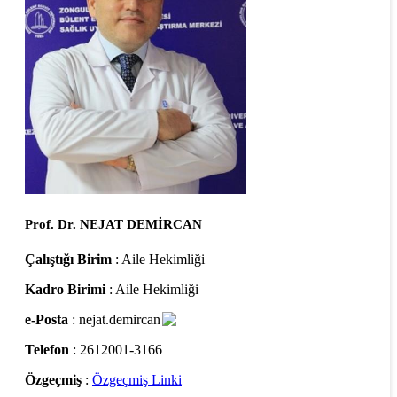
Prof. Dr. NEJAT DEMİRCAN
Çalıştığı Birim
: Aile Hekimliği
Kadro Birimi
: Aile Hekimliği
e-Posta
: nejat.demircan
Telefon
: 2612001-3166
Özgeçmiş
:
Özgeçmiş Linki