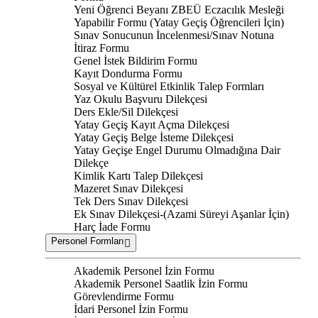
Yeni Öğrenci Beyanı ZBEÜ Eczacılık Mesleği
Yapabilir Formu (Yatay Geçiş Öğrencileri İçin)
Sınav Sonucunun İncelenmesi/Sınav Notuna
İtiraz Formu
Genel İstek Bildirim Formu
Kayıt Dondurma Formu
Sosyal ve Kültürel Etkinlik Talep Formları
Yaz Okulu Başvuru Dilekçesi
Ders Ekle/Sil Dilekçesi
Yatay Geçiş Kayıt Açma Dilekçesi
Yatay Geçiş Belge İsteme Dilekçesi
Yatay Geçişe Engel Durumu Olmadığına Dair
Dilekçe
Kimlik Kartı Talep Dilekçesi
Mazeret Sınav Dilekçesi
Tek Ders Sınav Dilekçesi
Ek Sınav Dilekçesi-(Azami Süreyi Aşanlar İçin)
Harç İade Formu
Personel Formları
Akademik Personel İzin Formu
Akademik Personel Saatlik İzin Formu
Görevlendirme Formu
İdari Personel İzin Formu