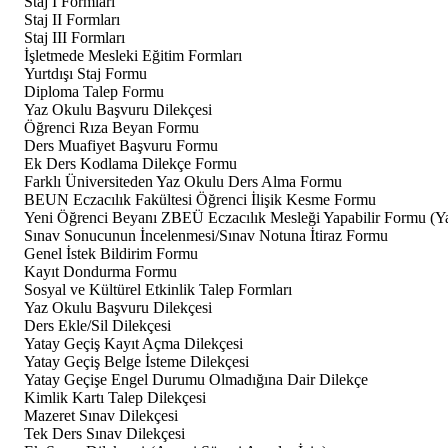
Staj I Formları
Staj II Formları
Staj III Formları
İşletmede Mesleki Eğitim Formları
Yurtdışı Staj Formu
Diploma Talep Formu
Yaz Okulu Başvuru Dilekçesi
Öğrenci Rıza Beyan Formu
Ders Muafiyet Başvuru Formu
Ek Ders Kodlama Dilekçe Formu
Farklı Üniversiteden Yaz Okulu Ders Alma Formu
BEUN Eczacılık Fakültesi Öğrenci İlişik Kesme Formu
Yeni Öğrenci Beyanı ZBEÜ Eczacılık Mesleği Yapabilir Formu (Yat
Sınav Sonucunun İncelenmesi/Sınav Notuna İtiraz Formu
Genel İstek Bildirim Formu
Kayıt Dondurma Formu
Sosyal ve Kültürel Etkinlik Talep Formları
Yaz Okulu Başvuru Dilekçesi
Ders Ekle/Sil Dilekçesi
Yatay Geçiş Kayıt Açma Dilekçesi
Yatay Geçiş Belge İsteme Dilekçesi
Yatay Geçişe Engel Durumu Olmadığına Dair Dilekçe
Kimlik Kartı Talep Dilekçesi
Mazeret Sınav Dilekçesi
Tek Ders Sınav Dilekçesi