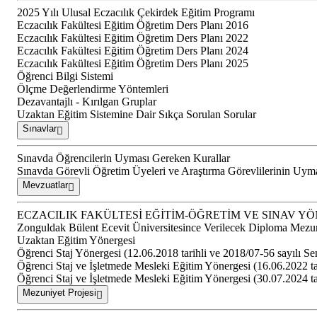
2025 Yılı Ulusal Eczacılık Çekirdek Eğitim Programı
Eczacılık Fakültesi Eğitim Öğretim Ders Planı 2016
Eczacılık Fakültesi Eğitim Öğretim Ders Planı 2022
Eczacılık Fakültesi Eğitim Öğretim Ders Planı 2024
Eczacılık Fakültesi Eğitim Öğretim Ders Planı 2025
Öğrenci Bilgi Sistemi
Ölçme Değerlendirme Yöntemleri
Dezavantajlı - Kırılgan Gruplar
Uzaktan Eğitim Sistemine Dair Sıkça Sorulan Sorular
Sınavlar
Sınavda Öğrencilerin Uyması Gereken Kurallar
Sınavda Görevli Öğretim Üyeleri ve Araştırma Görevlilerinin Uym
Mevzuatlar
ECZACILIK FAKÜLTESİ EĞİTİM-ÖĞRETİM VE SINAV Y
Zonguldak Bülent Ecevit Üniversitesince Verilecek Diploma Mezun
Uzaktan Eğitim Yönergesi
Öğrenci Staj Yönergesi (12.06.2018 tarihli ve 2018/07-56 sayılı Se
Öğrenci Staj ve İşletmede Mesleki Eğitim Yönergesi (16.06.2022 tar
Öğrenci Staj ve İşletmede Mesleki Eğitim Yönergesi (30.07.2024 tar
Mezuniyet Projesi